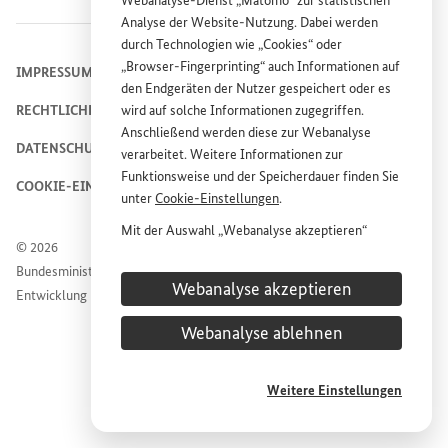
Webanalyse-Dienst „Matomo“ zur statistischen
Analyse der
Website
-Nutzung. Dabei werden
durch Technologien wie „
Cookies
“ oder
„
Browser
-
Fingerprinting
“ auch Informationen auf
IMPRESSUM
den Endgeräten der Nutzer gespeichert oder es
RECHTLICHE HINWEISE
wird auf solche Informationen zugegriffen.
Anschließend werden diese zur Webanalyse
DATENSCHUTZHINWEIS
verarbeitet. Weitere Informationen zur
Funktionsweise und der Speicherdauer finden Sie
COOKIE-EINSTELLUNGEN
unter
Cookie
-Einstellungen
.
Mit der Auswahl „Webanalyse akzeptieren“
© 2026
stimmen Sie der Nutzung des Webanalyse-
Bundesministerium für wirtschaftliche Zusammenarbeit und
Dienstes „Matomo“ auf der
Website
des
Webanalyse akzeptieren
Entwicklung
Bundesministeriums für wirtschaftliche
Entwicklung und Zusammenarbeit (
BMZ
) zu.
Webanalyse ablehnen
Diese Einwilligung ist freiwillig, für die Nutzung
der
Website
des
BMZ
nicht erforderlich und kann
jederzeit für die Zukunft unter
Cookie
-
Weitere Einstellungen
Einstellungen
widerrufen werden.