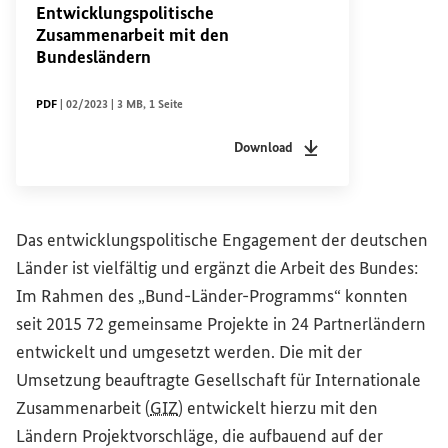
Entwicklungspolitische
Zusammenarbeit mit den
Bundesländern
DATEITYP
Sachstandsdatum
Dateigröße
Seiten
PDF
|
02/2023
|
3 MB
,
1 Seite
Download
Dateityp
pdf
Sachstandsdatum
02/2
Das entwicklungspolitische Engagement der deutschen
Länder ist vielfältig und ergänzt die Arbeit des Bundes:
Im Rahmen des „Bund-Länder-Programms“ konnten
seit 2015 72 gemeinsame Projekte in 24 Partnerländern
entwickelt und umgesetzt werden. Die mit der
Umsetzung beauftragte Gesellschaft für Internationale
Zusammenarbeit (
GIZ
) entwickelt hierzu mit den
Ländern Projektvorschläge, die aufbauend auf der