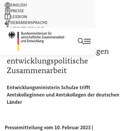
Suchbegriff
ENGLISH
PRESSE
LEXIKON
GEBÄRDENSPRACHE
LEICHTE SPRACHE
Suchen
NEWSLETTER
Startseite des Bundesminist
ENGAGEMENT
Bund und Länder bekräftigen
entwicklungspolitische
Zusammenarbeit
Entwicklungsministerin Schulze trifft
Amtskolleginnen und Amtskollegen der deutschen
Länder
Pressemitteilung vom 10. Februar 2023 |