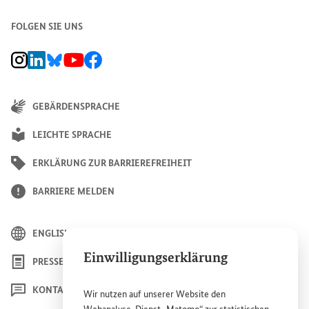
FOLGEN SIE UNS
BMZ Instagram-Kanal, Externer Link
BMZ LinkedIn Unternehmensseite, Externer Link
BMZ Bluesky-Seite, Externer Link
BMZ Youtube-Kanal, Externer Link
BMZ Facebook-Seite, Externer Link
GEBÄRDENSPRACHE
LEICHTE SPRACHE
ERKLÄRUNG ZUR BARRIEREFREIHEIT
BARRIERE MELDEN
ENGLISH
Einwilligungserklärung
PRESSE
KONTAKT
Wir nutzen auf unserer
Website
den