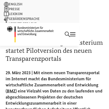
Suchbegriff
ENGLISH
PRESSE
LEXIKON
GEBÄRDENSPRACHE
LEICHTE SPRACHE
Suchen
NEWSLETTER
Startseite des Bundesminist
DATEN UND FAKTEN
Bundesentwicklungsministerium
startet Pilotversion des neuen
Transparenzportals
29. März 2023 | Mit einem neuen Transparenzportal
im Internet macht das Bundesministerium für
wirtschaftliche Zusammenarbeit und Entwicklung
(
BMZ
) eine Vielzahl von Daten zu den laufenden und
abgeschlossenen Projekten der deutschen
Entwicklungszusammenarbeit in einer