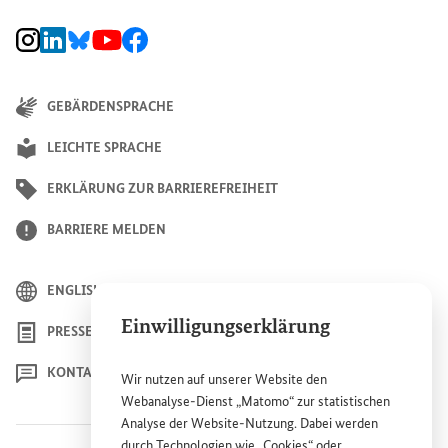
BMZ Instagram-Kanal, Externer Link
BMZ LinkedIn Unternehmensseite, Externer Link
BMZ Bluesky-Seite, Externer Link
BMZ Youtube-Kanal, Externer Link
BMZ Facebook-Seite, Externer Link
GEBÄRDENSPRACHE
LEICHTE SPRACHE
ERKLÄRUNG ZUR BARRIEREFREIHEIT
BARRIERE MELDEN
ENGLISH
Einwilligungserklärung
PRESSE
KONTAKT
Wir nutzen auf unserer
Website
den
Webanalyse-Dienst „Matomo“ zur statistischen
Analyse der
Website
-Nutzung. Dabei werden
durch Technologien wie „
Cookies
“ oder