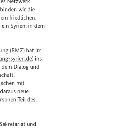
rkes Netzwerk
rbinden wir die
em friedlichen,
ein Syrien, in dem
ung (
BMZ
) hat im
(Externer Link)
ng-syrien.de
) ins
t dem Dialog und
schaft,
nschen mit
 daraus neue
rsonen Teil des
ekretariat und