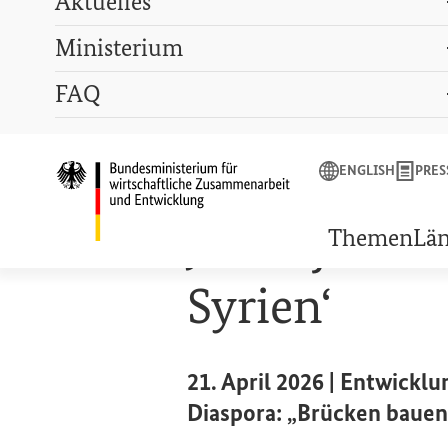
Aktuelles
Ministerium
Suchbegriff
FAQ
ENGLISH
PRESSE
LEXIKON
GEBÄRDENSPRACHE
ENGLISH
PRES
Startseite des Bunde
PRESSEMITTEILUNG
Jahresjubil
Themen
Lä
Syrien‘
21. April 2026 | Entwickl
Diaspora: „Brücken bauen