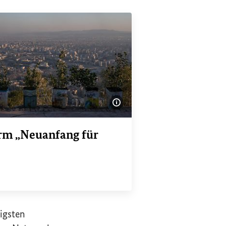
Bildinformationen einble
orm „Neuanfang für
“
ink
igsten