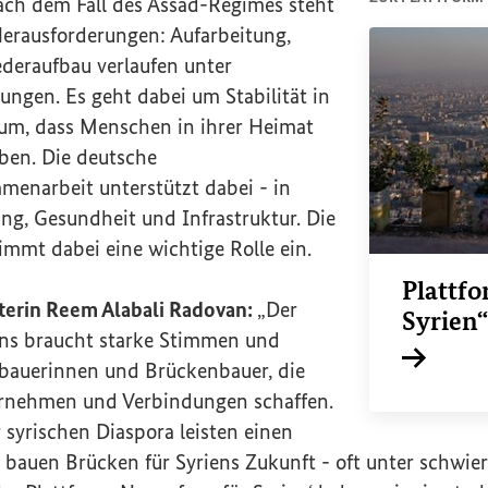
nach dem Fall des Assad-Regimes steht
Herausforderungen: Aufarbeitung,
eraufbau verlaufen unter
ngen. Es geht dabei um Stabilität in
um, dass Menschen in ihrer Heimat
ben. Die deutsche
enarbeit unterstützt dabei - in
ng, Gesundheit und Infrastruktur. Die
immt dabei eine wichtige Rolle ein.
Plattf
terin Reem Alabali Radovan:
„Der
Syrien
ns braucht starke Stimmen und
bauerinnen und Brückenbauer, die
Interner L
rnehmen und Verbindungen schaffen.
r syrischen Diaspora leisten einen
 bauen Brücken für Syriens Zukunft - oft unter schwier