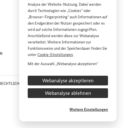
Analyse der
Website
-Nutzung. Dabei werden
durch Technologien wie „
Cookies
“ oder
„
Browser
-
Fingerprinting
“ auch Informationen auf
den Endgeräten der Nutzer gespeichert oder es
wird auf solche Informationen zugegriffen.
Anschließend werden diese zur Webanalyse
ink
ink
verarbeitet. Weitere Informationen zur
Funktionsweise und der Speicherdauer finden Sie
EN
ENGLISH
PRESSE
unter
Cookie
-Einstellungen
.
Mit der Auswahl „Webanalyse akzeptieren“
KONTAKT
stimmen Sie der Nutzung des Webanalyse-
Dienstes „Matomo“ auf der
Website
des
Webanalyse akzeptieren
Bundesministeriums für wirtschaftliche
RECHTLICHE HINWEISE
DATENSCHUTZHINWEIS
Entwicklung und Zusammenarbeit (
BMZ
) zu.
Webanalyse ablehnen
COOKIE-EINSTELLUNGEN
Diese Einwilligung ist freiwillig, für die Nutzung
der
Website
des
BMZ
nicht erforderlich und kann
jederzeit für die Zukunft unter
Cookie
-
Weitere Einstellungen
Einstellungen
widerrufen werden.