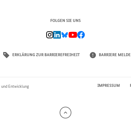
FOLGEN SIE UNS
BMZ Instagram-Kanal, Externer Link
BMZ LinkedIn Unternehmensseite, Externer L
BMZ Bluesky-Seite, Externer Link
BMZ Youtube-Kanal, Externer Link
BMZ Facebook-Seite, Externer L
ERKLÄRUNG ZUR BARRIEREFREIHEIT
BARRIERE MELD
IMPRESSUM
t und Entwicklung