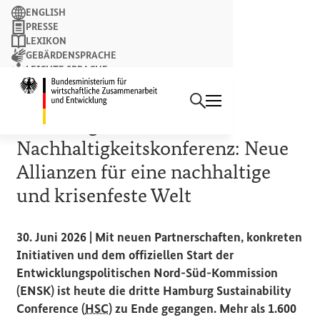
Suchbegriff
ENGLISH
PRESSE
LEXIKON
GEBÄRDENSPRACHE
LEICHTE SPRACHE
Suchen
NEWSLETTER
Startseite des Bundesminist
PRESSEMITTEILUNG
Hamburger
Nachhaltigkeitskonferenz: Neue
Allianzen für eine nachhaltige
und krisenfeste Welt
30. Juni 2026 | Mit neuen Partnerschaften, konkreten
Initiativen und dem offiziellen Start der
Entwicklungspolitischen Nord-Süd-Kommission
(ENSK) ist heute die dritte
Hamburg Sustainability
Conference (
HSC
)
zu Ende gegangen. Mehr als 1.600