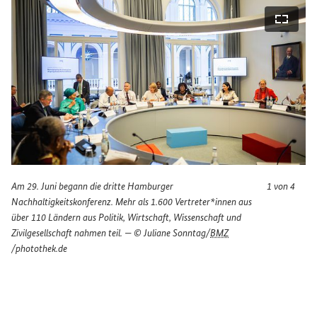
bildansicht öffnen
Vollbi
Am 29. Juni begann die dritte Hamburger
1 von 4
Nachhaltigkeitskonferenz. Mehr als 1.600 Vertreter*innen aus
über 110 Ländern aus Politik, Wirtschaft, Wissenschaft und
Zivilgesellschaft nahmen teil. — © Juliane Sonntag/
BMZ
/photothek.de