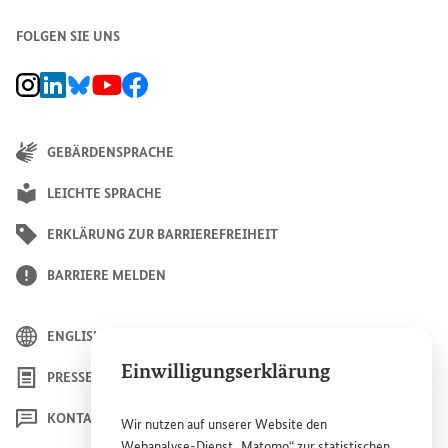
FOLGEN SIE UNS
BMZ Instagram-Kanal, Externer Link
BMZ LinkedIn Unternehmensseite, Externer Link
BMZ Bluesky-Seite, Externer Link
BMZ Youtube-Kanal, Externer Link
BMZ Facebook-Seite, Externer Link
GEBÄRDENSPRACHE
LEICHTE SPRACHE
ERKLÄRUNG ZUR BARRIEREFREIHEIT
BARRIERE MELDEN
ENGLISH
Einwilligungserklärung
PRESSE
KONTAKT
Wir nutzen auf unserer
Website
den
Webanalyse-Dienst „Matomo“ zur statistischen