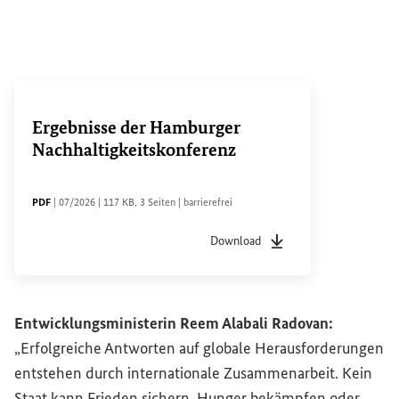
Ergebnisse der Hamburger
Nachhaltigkeitskonferenz
DATEITYP
Sachstandsdatum
Dateigröße
Seiten
Zugänglichkeit
PDF
|
07/2026
|
117 KB
,
3 Seiten
|
barrierefrei
Download
Dateityp
pdf
Sachstandsdatum
07/20
Entwicklungsministerin Reem Alabali Radovan:
„Erfolgreiche Antworten auf globale Herausforderungen
entstehen durch internationale Zusammenarbeit. Kein
Staat kann Frieden sichern, Hunger bekämpfen oder