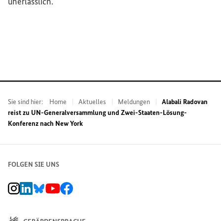
unerlässlich.
Sie sind hier:
Home
Aktuelles
Meldungen
Alabali Radovan
reist zu UN-Generalversammlung und Zwei-Staaten-Lösung-
Konferenz nach New York
FOLGEN SIE UNS
BMZ Instagram-Kanal, Externer Link
BMZ LinkedIn Unternehmensseite, Externer Link
BMZ Bluesky-Seite, Externer Link
BMZ Youtube-Kanal, Externer Link
BMZ Facebook-Seite, Externer Link