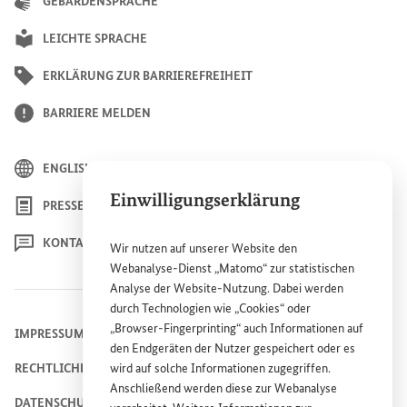
GEBÄRDENSPRACHE
LEICHTE SPRACHE
ERKLÄRUNG ZUR BARRIEREFREIHEIT
BARRIERE MELDEN
ENGLISH
Einwilligungserklärung
PRESSE
KONTAKT
Wir nutzen auf unserer
Website
den
Webanalyse-Dienst „Matomo“ zur statistischen
Analyse der
Website
-Nutzung. Dabei werden
durch Technologien wie „
Cookies
“ oder
„
Browser
-
Fingerprinting
“ auch Informationen auf
IMPRESSUM
den Endgeräten der Nutzer gespeichert oder es
RECHTLICHE HINWEISE
wird auf solche Informationen zugegriffen.
Anschließend werden diese zur Webanalyse
DATENSCHUTZHINWEIS