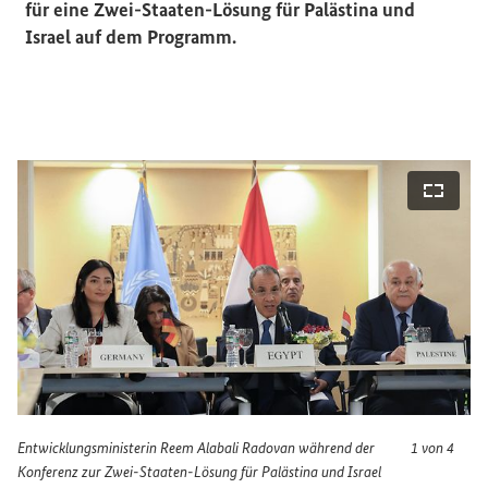
für eine Zwei-Staaten-Lösung für Palästina und
Israel auf dem Programm.
bildansicht öffnen
Vollbi
Entwicklungsministerin Reem Alabali Radovan während der
1 von 4
Konferenz zur Zwei-Staaten-Lösung für Palästina und Israel