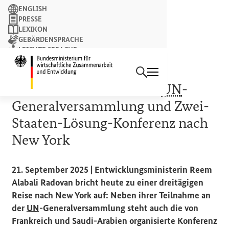
Suchbegriff
ENGLISH
PRESSE
LEXIKON
GEBÄRDENSPRACHE
LEICHTE SPRACHE
Suchen
NEWSLETTER
Startseite des Bundesminist
PRESSEMITTEILUNG
Alabali Radovan reist zu
UN
-
Generalversammlung und Zwei-
Staaten-Lösung-Konferenz nach
New York
21. September 2025 | Entwicklungsministerin Reem
Alabali Radovan bricht heute zu einer dreitägigen
Reise nach New York auf: Neben ihrer Teilnahme an
der
UN
-Generalversammlung steht auch die von
Frankreich und Saudi-Arabien organisierte Konferenz