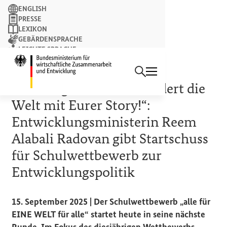
Suchbegriff
ENGLISH
PRESSE
LEXIKON
GEBÄRDENSPRACHE
LEICHTE SPRACHE
Suchen
NEWSLETTER
Startseite des Bundesminist
PRESSEMITTEILUNG
„Fakten gecheckt? Verändert die
Welt mit Eurer Story!“:
Entwicklungsministerin Reem
Alabali Radovan gibt Startschuss
für Schulwettbewerb zur
Entwicklungspolitik
15. September 2025 | Der Schulwettbewerb „alle für
EINE WELT für alle“ startet heute in seine nächste