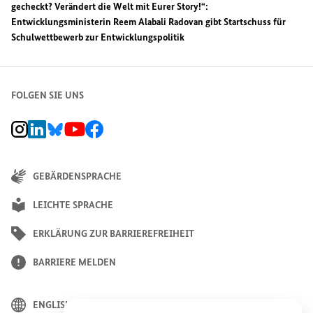
gecheckt? Verändert die Welt mit Eurer Story!“:
Entwicklungsministerin Reem Alabali Radovan gibt Startschuss für
Schulwettbewerb zur Entwicklungspolitik
FOLGEN SIE UNS
BMZ Instagram-Kanal, Externer Link
BMZ LinkedIn Unternehmensseite, Externer Link
BMZ Bluesky-Seite, Externer Link
BMZ Youtube-Kanal, Externer Link
BMZ Facebook-Seite, Externer Link
GEBÄRDENSPRACHE
LEICHTE SPRACHE
ERKLÄRUNG ZUR BARRIEREFREIHEIT
BARRIERE MELDEN
ENGLISH