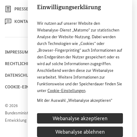
Einwilligungserklärung
PRESSE
KONTAKT
Wir nutzen auf unserer
Website
den
Webanalyse-Dienst „Matomo“ zur statistischen
Analyse der
Website
-Nutzung. Dabei werden
durch Technologien wie „
Cookies
“ oder
„
Browser
-
Fingerprinting
“ auch Informationen auf
IMPRESSUM
den Endgeräten der Nutzer gespeichert oder es
RECHTLICHE HINWEISE
wird auf solche Informationen zugegriffen.
Anschließend werden diese zur Webanalyse
DATENSCHUTZHINWEIS
verarbeitet. Weitere Informationen zur
Funktionsweise und der Speicherdauer finden Sie
COOKIE-EINSTELLUNGEN
unter
Cookie
-Einstellungen
.
Mit der Auswahl „Webanalyse akzeptieren“
© 2026
stimmen Sie der Nutzung des Webanalyse-
Bundesministerium für wirtschaftliche Zusammenarbeit und
Dienstes „Matomo“ auf der
Website
des
Webanalyse akzeptieren
Entwicklung
Bundesministeriums für wirtschaftliche
Entwicklung und Zusammenarbeit (
BMZ
) zu.
Webanalyse ablehnen
Diese Einwilligung ist freiwillig, für die Nutzung