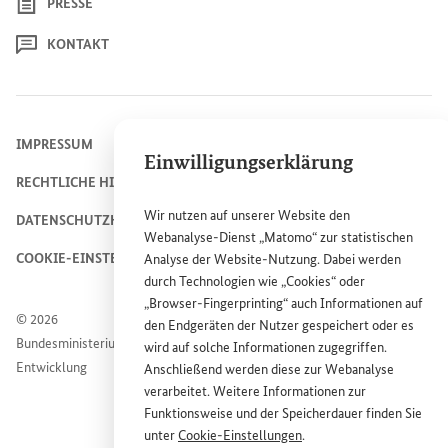
PRESSE
KONTAKT
IMPRESSUM
Einwilligungserklärung
RECHTLICHE HINWEISE
Wir nutzen auf unserer
Website
den
DATENSCHUTZHINWEIS
Webanalyse-Dienst „Matomo“ zur statistischen
COOKIE-EINSTELLUNGEN
Analyse der
Website
-Nutzung. Dabei werden
durch Technologien wie „
Cookies
“ oder
„
Browser
-
Fingerprinting
“ auch Informationen auf
© 2026
den Endgeräten der Nutzer gespeichert oder es
Bundesministerium für wirtschaftliche Zusammenarbeit und
wird auf solche Informationen zugegriffen.
Entwicklung
Anschließend werden diese zur Webanalyse
verarbeitet. Weitere Informationen zur
Funktionsweise und der Speicherdauer finden Sie
unter
Cookie
-Einstellungen
.