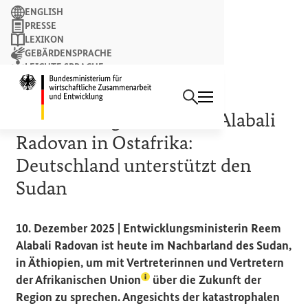
Suchbegriff
ENGLISH
PRESSE
LEXIKON
GEBÄRDENSPRACHE
LEICHTE SPRACHE
Suchen
NEWSLETTER
Startseite des Bundesminist
PRESSEMITTEILUNG
Entwicklungsministerin Alabali
Radovan in Ostafrika:
Deutschland unterstützt den
Sudan
10. Dezember 2025 | Entwicklungsministerin Reem
Alabali Radovan ist heute im Nachbarland des Sudan,
in Äthiopien, um mit Vertreterinnen und Vertretern
(Lexikon-Eintrag zum Begriff au
der
Afrikanischen Union
über die Zukunft der
Region zu sprechen. Angesichts der katastrophalen