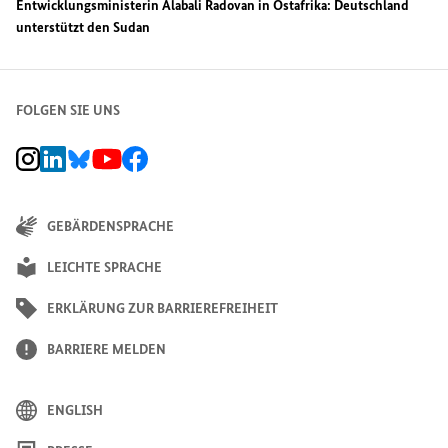
Entwicklungsministerin Alabali Radovan in Ostafrika: Deutschland
unterstützt den Sudan
FOLGEN SIE UNS
BMZ Instagram-Kanal, Externer Link
BMZ LinkedIn Unternehmensseite, Externer Link
BMZ Bluesky-Seite, Externer Link
BMZ Youtube-Kanal, Externer Link
BMZ Facebook-Seite, Externer Link
GEBÄRDENSPRACHE
LEICHTE SPRACHE
ERKLÄRUNG ZUR BARRIEREFREIHEIT
BARRIERE MELDEN
ENGLISH