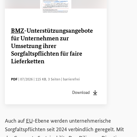
BMZ
-Unterstützungsangebote
für Unternehmen zur
Umsetzung ihrer
Sorgfaltspflichten für faire
Lieferketten
DATEITYP
Sachstandsdatum
Dateigröße
Seiten
Zugänglichkeit
PDF
|
07/2026
|
115 KB
,
3 Seiten
|
barrierefrei
Download
Dateityp
pdf
Sachstandsdatum
07/20
Auch auf
EU
-Ebene werden unternehmerische
Sorgfaltspflichten seit 2024 verbindlich geregelt. Mit