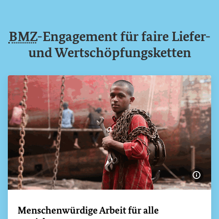
BMZ
-Engagement für faire Liefer-
und Wertschöpfungsketten
Bildi
Menschenwürdige Arbeit für alle