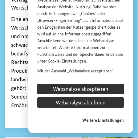
Webanalyse-Dienst „Matomo“ zur statistischen
Analyse der
Website
-Nutzung. Dabei werden
Wertschöpfungskette sind.
durch Technologien wie „
Cookies
“ oder
Eine entwicklungspolitische Förderung von
„
Browser
-
Fingerprinting
“ auch Informationen auf
Wertschöpfungsketten ist vor allem dort sinnvoll
den Endgeräten der Nutzer gespeichert oder es
wird auf solche Informationen zugegriffen.
und notwendig, wo die staatlichen Strukturen
Anschließend werden diese zur Webanalyse
schwach sind und ein Mangel an Infrastruktur,
verarbeitet. Weitere Informationen zur
bedarfsgerechten Dienstleistungen,
Funktionsweise und der Speicherdauer finden Sie
unter
Cookie
-Einstellungen
.
Rechtssicherheit und Qualitäts- und
Produktstandards herrscht. Die Förderung von
Mit der Auswahl „Webanalyse akzeptieren“
stimmen Sie der Nutzung des Webanalyse-
landwirtschaftlichen Wertschöpfungsketten
Dienstes „Matomo“ auf der
Website
des
gehört zu den Schwerpunkten der
BMZ
-
Webanalyse akzeptieren
Bundesministeriums für wirtschaftliche
Sonderinitiative „Transformation der Agrar- und
Entwicklung und Zusammenarbeit (
BMZ
) zu.
Webanalyse ablehnen
Ernährungssysteme“.
Diese Einwilligung ist freiwillig, für die Nutzung
der
Website
des
BMZ
nicht erforderlich und kann
jederzeit für die Zukunft unter
Cookie
-
Weitere Einstellungen
Einstellungen
widerrufen werden.