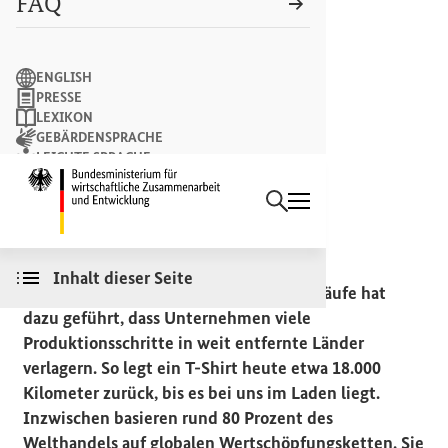
FAQ
Suchbegriff
ENGLISH
PRESSE
LEXIKON
GEBÄRDENSPRACHE
LEICHTE SPRACHE
Suchen
NEWSLETTER
Startseite des Bundesminist
GLOBALISIERUNG GERECHT GESTALTEN
Lieferketten
Inhalt dieser Seite
Die Globalisierung der Wirtschaftskreisläufe hat
dazu geführt, dass Unternehmen viele
Produktionsschritte in weit entfernte Länder
verlagern. So legt ein
T-Shirt
heute etwa 18.000
Kilometer zurück, bis es bei uns im Laden liegt.
Inzwischen basieren rund 80 Prozent des
Welthandels auf globalen Wertschöpfungsketten. Sie