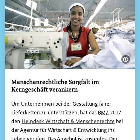
Bildi
Menschenrechtliche Sorgfalt im
Kerngeschäft verankern
Um Unternehmen bei der Gestaltung fairer
Lieferketten zu unterstützen, hat das
BMZ
2017
(Externer L
den
Helpdesk
Wirtschaft & Menschenrechte
bei
der Agentur für Wirtschaft & Entwicklung ins
Leben gerufen. Das Angebot ist kostenlos. Der