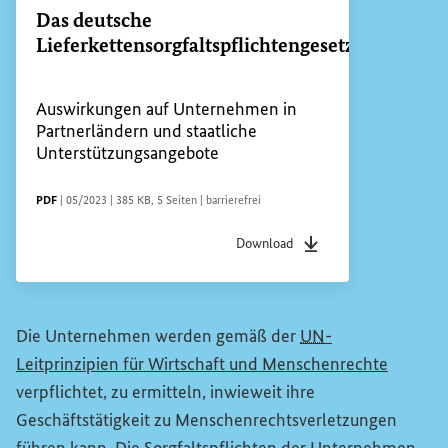
Das deutsche
Lieferkettensorgfaltspflichtengesetz
Auswirkungen auf Unternehmen in
Partnerländern und staatliche
Unterstützungsangebote
DATEITYP
Sachstandsdatum
Dateigröße
Seiten
Zugänglichkeit
PDF
|
05/2023
|
385 KB
,
5 Seiten
|
barrierefrei
Download
Dateityp
pdf
Sachstandsdatum
05/20
Die Unternehmen werden gemäß der
UN
-
(Externe
Leitprinzipien für Wirtschaft und Menschenrechte
verpflichtet, zu ermitteln, inwieweit ihre
Geschäftstätigkeit zu Menschenrechtsverletzungen